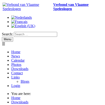
Verbond van Vlaamse
Speleologen
Search:
Menu
☰
Home
News
Calendar
Photos
Downloads
Contact
Links
Blogs
Login
You are here:
Home
Downloads