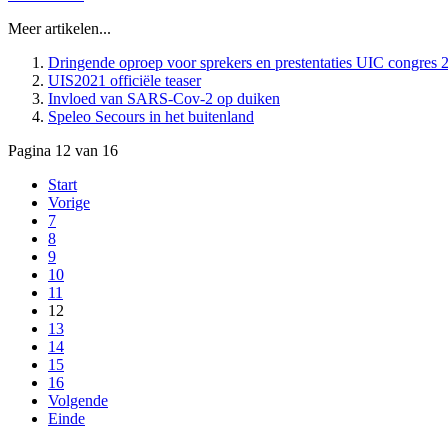
Dringende oproep voor sprekers en prestentaties UIC congres 
UIS2021 officiële teaser
Invloed van SARS-Cov-2 op duiken
Speleo Secours in het buitenland
Pagina 12 van 16
Start
Vorige
7
8
9
10
11
12
13
14
15
16
Volgende
Einde