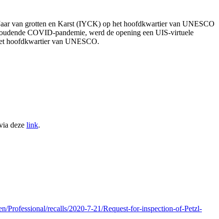
al Jaar van grotten en Karst (IYCK) op het hoofdkwartier van UNESCO
aanhoudende COVID-pandemie, werd de opening een UIS-virtuele
 het hoofdkwartier van UNESCO.
 via deze
link
.
n/Professional/recalls/2020-7-21/Request-for-inspection-of-Petzl-