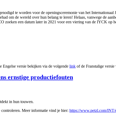
itgenodigd te worden voor de openingsceremonie van het Internationa
um gehad om de wereld over hun belang te leren! Helaas, vanwege de 
SCO zoeken een datum later in 2021 voor een viering van de IYCK op
e Engelse versie bekijken via de volgende
link
of de Franstalige versie
ns ernstige productiefouten
ntdekt in hun touwen.
controleren. Meer informatie vind je hier:
https://www.petzl.com/INT/e