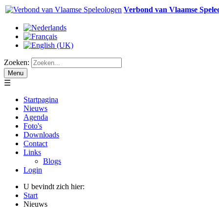
Verbond van Vlaamse Spele
Zoeken:
Menu
☰
Startpagina
Nieuws
Agenda
Foto's
Downloads
Contact
Links
Blogs
Login
U bevindt zich hier:
Start
Nieuws