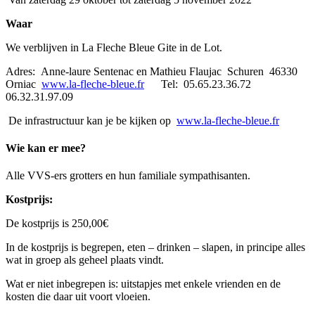
Waar
We verblijven in La Fleche Bleue Gite in de Lot.
Adres: Anne-laure Sentenac en Mathieu Flaujac Schuren 46330
Orniac
www.la-fleche-bleue.fr
Tel: 05.65.23.36.72
06.32.31.97.09
De infrastructuur kan je be kijken op
www.la-fleche-bleue.fr
Wie kan er mee?
Alle VVS-ers grotters en hun familiale sympathisanten.
Kostprijs:
De kostprijs is 250,00€
In de kostprijs is begrepen, eten – drinken – slapen, in principe alles
wat in groep als geheel plaats vindt.
Wat er niet inbegrepen is: uitstapjes met enkele vrienden en de
kosten die daar uit voort vloeien.