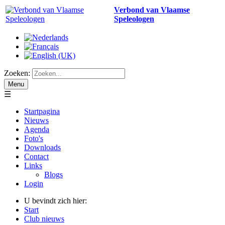
Verbond van Vlaamse
Speleologen
Zoeken:
Menu
☰
Startpagina
Nieuws
Agenda
Foto's
Downloads
Contact
Links
Blogs
Login
U bevindt zich hier:
Start
Club nieuws