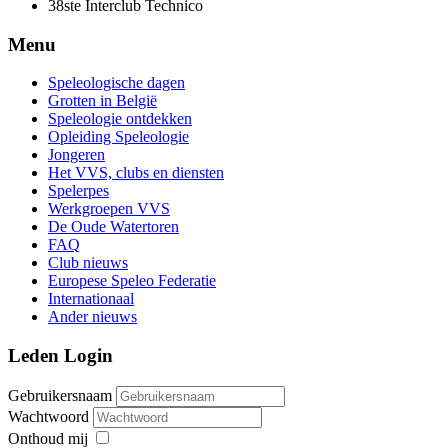
38ste Interclub Technico
Menu
Speleologische dagen
Grotten in België
Speleologie ontdekken
Opleiding Speleologie
Jongeren
Het VVS, clubs en diensten
Spelerpes
Werkgroepen VVS
De Oude Watertoren
FAQ
Club nieuws
Europese Speleo Federatie
Internationaal
Ander nieuws
Leden Login
Gebruikersnaam
Wachtwoord
Onthoud mij